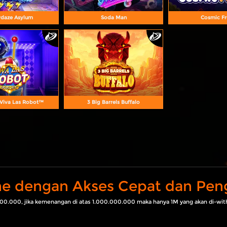
ydaze Asylum
Soda Man
Cosmic Fr
 Viva Las Robot™
3 Big Barrels Buffalo
ine dengan Akses Cepat dan Pe
.000, jika kemenangan di atas 1.000.000.000 maka hanya 1M yang akan di-withdra