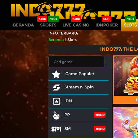
BARU
BARU
BARU
PROMO
PROMO
BERANDA
SPORTS
LIVE CASINO
IDNPOKER
SLOTS
INFO TERBARU:
Beranda
Slots
INDO777: THE 
Game Populer
Stream n' Spin
S
IDN
PP
PROMO
SM
PROMO