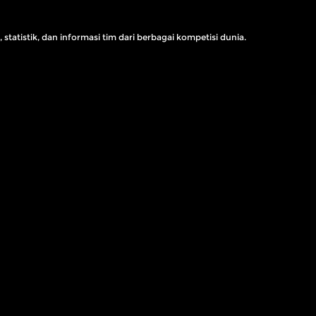
statistik, dan informasi tim dari berbagai kompetisi dunia.