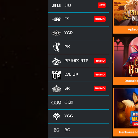
JILI
NEW
FS
PROMO
Aphrod
YGR
PK
PP 98% RTP
PROMO
LVL UP
PROMO
Dracula'
SR
PROMO
CQ9
YGG
BG
Henhouse Hu